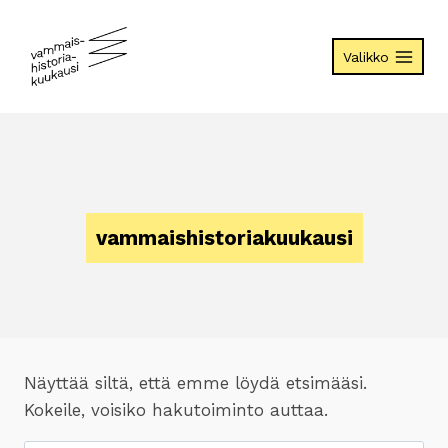
Siirry
sisältöön
Valikko
vammaishistoriakuukausi
Näyttää siltä, että emme löydä etsimääsi.
Kokeile, voisiko hakutoiminto auttaa.