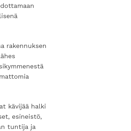
 odottamaan
lisenä
ssa rakennuksen
lähes
osikymmenestä
amattomia
t kävijää halki
et, esineistö,
n tuntija ja