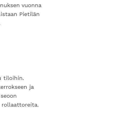
ennuksen vuonna
istaan Pietilän
.
tiloihin.
kerrokseen ja
useoon
rollaattoreita.