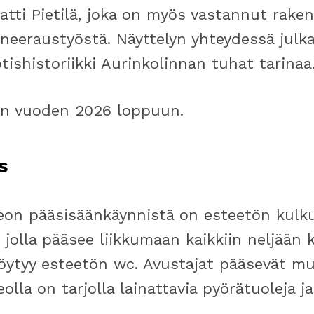
atti Pietilä, joka on myös vastannut rak
neeraustyöstä. Näyttelyn yhteydessä julka
tishistoriikki Aurinkolinnan tuhat tarinaa
aen vuoden 2026 loppuun.
s
eon pääsisäänkäynnistä on esteetön kulku 
 jolla pääsee liikkumaan kaikkiin neljään 
löytyy esteetön wc. Avustajat pääsevät m
olla on tarjolla lainattavia pyörätuoleja ja 