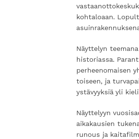
vastaanottokeskuks
kohtaloaan. Lopult
asuinrakennuksena
Näyttelyn teemana 
historiassa. Paran
perheenomaisen yh
toiseen, ja turvap
ystävyyksiä yli kiel
Näyttelyyn vuosisad
aikakausien tukena
runous ja kaitafilm