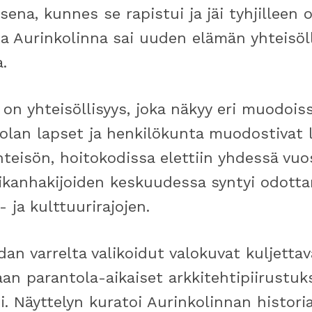
ena, kunnes se rapistui ja jäi tyhjilleen
a Aurinkolinna sai uuden elämän yhteisöl
.
on yhteisöllisyys, joka näkyy eri muodoi
tolan lapset ja henkilökunta muodostivat 
teisön, hoitokodissa elettiin yhdessä vu
aikanhakijoiden keskuudessa syntyi odott
i- ja kulttuurirajojen.
an varrelta valikoidut valokuvat kuljettava
an parantola-aikaiset arkkitehtipiirustuks
i. Näyttelyn kuratoi Aurinkolinnan historia