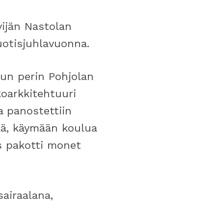
vijän Nastolan
uotisjuhlavuonna.
lun perin Pohjolan
koarkkitehtuuri
a panostettiin
ää, käymään koulua
us pakotti monet
airaalana,