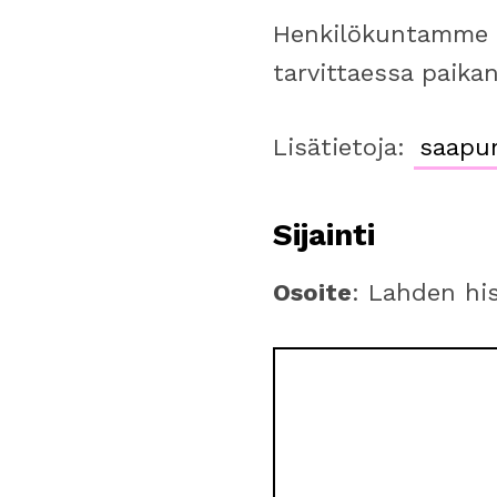
Henkilökuntamme a
tarvittaessa paikan
Lisätietoja:
saapum
Sijainti
Osoite
: Lahden his