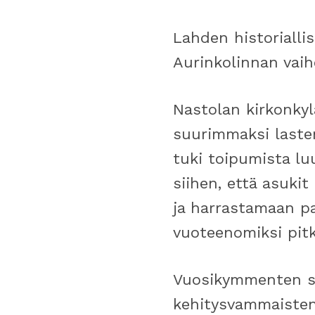
Lahden historialli
Aurinkolinnan vai
Nastolan kirkonkyl
suurimmaksi lasten
tuki toipumista lu
siihen, että asuki
ja harrastamaan pa
vuoteenomiksi pitki
Vuosikymmenten sa
kehitysvammaisten 