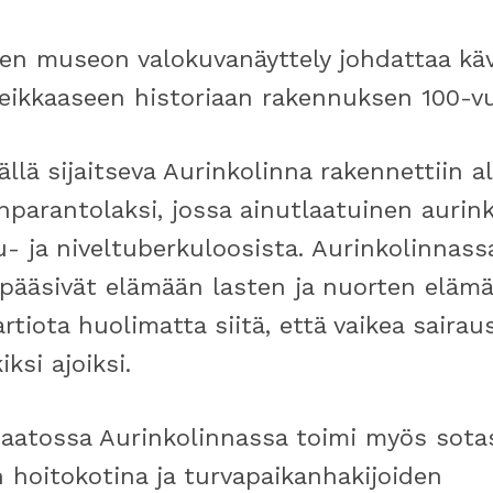
sen museon valokuvanäyttely johdattaa kä
heikkaaseen historiaan rakennuksen 100-v
ällä sijaitseva Aurinkolinna rakennettiin a
parantolaksi, jossa ainutlaatuinen aurin
u- ja niveltuberkuloosista. Aurinkolinnass
t pääsivät elämään lasten ja nuorten eläm
rtiota huolimatta siitä, että vaikea saira
ksi ajoiksi.
atossa Aurinkolinnassa toimi myös sotas
hoitokotina ja turvapaikanhakijoiden