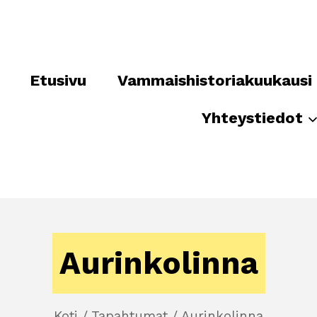
Etusivu
Vammaishistoriakuukausi
Yhteystiedot
Aurinkolinna
Koti
/
Tapahtumat
/
Aurinkolinna